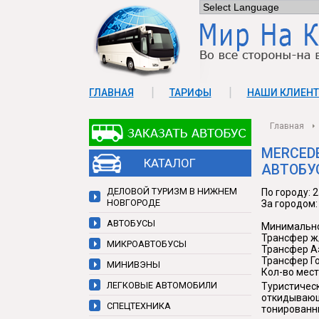
ГЛАВНАЯ
ТАРИФЫ
НАШИ КЛИЕН
Главная
КОНТАКТЫ
MERCEDE
КАТАЛОГ
АВТОБУ
ДЕЛОВОЙ ТУРИЗМ В НИЖНЕМ
По городу: 
НОВГОРОДЕ
За городом:
АВТОБУСЫ
Минимально
Трансфер ж/
МИКРОАВТОБУСЫ
Трансфер Аэ
Трансфер Го
МИНИВЭНЫ
Кол-во мест
ЛЕГКОВЫЕ АВТОМОБИЛИ
Туристичес
откидывающ
СПЕЦТЕХНИКА
тонированны