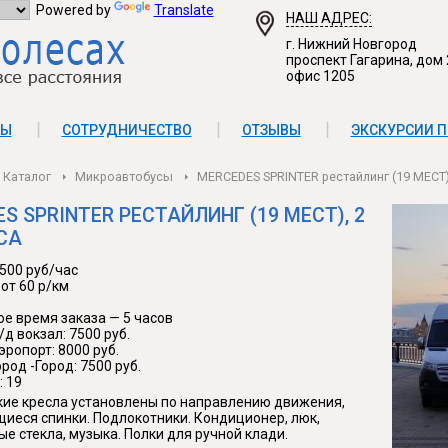
Powered by
Translate
НАШ АДРЕС:
г. Нижний Новгород
проспект Гагарина, дом 
офис 1205
ТЫ
СОТРУДНИЧЕСТВО
ОТЗЫВЫ
ЭКСКУРСИИ П
Каталог
Микроавтобусы
MERCEDES SPRINTER рестайлинг (19 МЕСТ)
S SPRINTER РЕСТАЙЛИНГ (19 МЕСТ), 2
СА
2500 руб/час
 от 60 р/км
е время заказа — 5 часов
д вокзал: 7500 руб.
ропорт: 8000 руб.
род -Город: 7500 руб.
: 19
кие кресла установлены по направлению движения,
иеся спинки. Подлокотники. Кондиционер, люк,
е стекла, музыка. Полки для ручной клади.