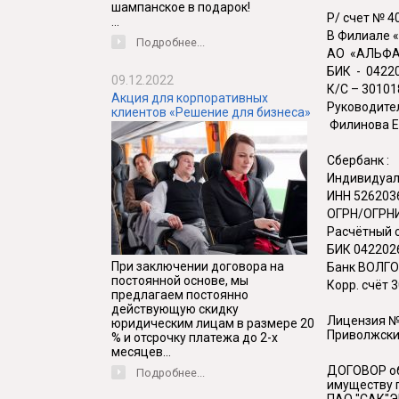
шампанское в подарок!
Р/ счет № 
...
В Филиале 
Подробнее...
АО «АЛЬФА 
БИК - 042
09.12.2022
К/С – 3010
Акция для корпоративных
Руководител
клиентов «Решение для бизнеса»
Филинова Е
Сбербанк :
Индивидуал
ИНН 526203
ОГРН/ОГРНИ
Расчётный 
БИК 042202
При заключении договора на
Банк ВОЛГ
постоянной основе, мы
Корр. счёт
предлагаем постоянно
действующую скидку
Лицензия № 
юридическим лицам в размере 20
Приволжски
% и отсрочку платежа до 2-х
месяцев...
ДОГОВОР об
Подробнее...
имуществу п