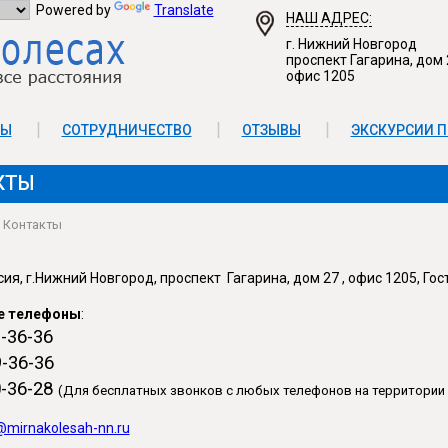
Powered by
Translate
НАШ АДРЕС:
г. Нижний Новгород
проспект Гагарина, дом 
офис 1205
ТЫ
СОТРУДНИЧЕСТВО
ОТЗЫВЫ
ЭКСКУРСИИ П
КТЫ
Контакты
сия, г.Нижний Новгород, проспект Гагарина, дом 27 , офис 1205, Г
е телефоны
:
-36-36
-36-36
0-36-28
(Для бесплатных звонков с любых телефонов на территории 
@mirnakolesah-nn.ru