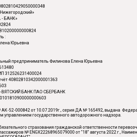
40802810429050000348
«Нижегородский»
- БАНК»
202824
1810200000000824
ь :
лена Юрьевна
ьный предприниматель Филинова Елена Юрьевна
613480
П 312526231400024
счёт 40802810342000001363
603
О-ВЯТСКИЙ БАНК ПАО СБЕРБАНК
 30101810900000000603
АК-52-000842 от 10.07.2019г., серия ДА № 165492, выдана Федера
м управлением государственного автодорожного надзора.
язательного страхования гражданской ответственности перевозчи
ассажиров № ENGX22268965079000 от "18" августа 2022 г., Наим