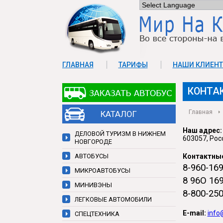
ГЛАВНАЯ
ТАРИФЫ
НАШИ КЛИЕН
КОНТАКТЫ
КОНТА
Главная
КАТАЛОГ
Наш адрес:
ДЕЛОВОЙ ТУРИЗМ В НИЖНЕМ
603057, Рос
НОВГОРОДЕ
АВТОБУСЫ
Контактны
8-960-169
МИКРОАВТОБУСЫ
8 96О 169
МИНИВЭНЫ
8-800-25
ЛЕГКОВЫЕ АВТОМОБИЛИ
E-mail:
info
СПЕЦТЕХНИКА