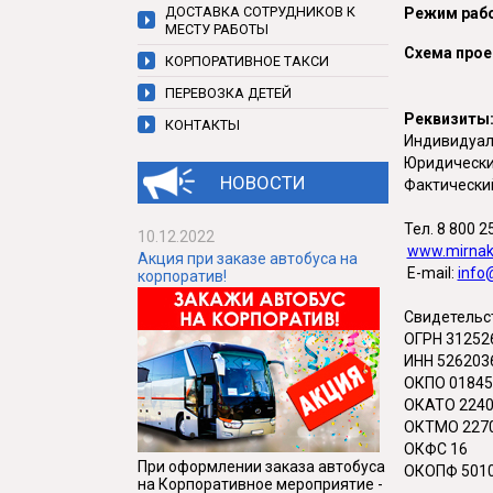
ДОСТАВКА СОТРУДНИКОВ К
Режим раб
МЕСТУ РАБОТЫ
Схема про
КОРПОРАТИВНОЕ ТАКСИ
ПЕРЕВОЗКА ДЕТЕЙ
Реквизиты
КОНТАКТЫ
Индивидуал
Юридический
НОВОСТИ
Фактический
Тел. 8 800 2
10.12.2022
www.mirnak
Акция при заказе автобуса на
E-mail:
info
корпоратив!
Свидетельст
ОГРН 31252
ИНН 526203
ОКПО 01845
ОКАТО 2240
ОКТМО 227
ОКФС 16
При оформлении заказа автобуса
ОКОПФ 501
на Корпоративное мероприятие -