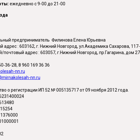
оты:
ежедневно с 9-00 до 21-00
езда
:
ьный предприниматель Филинова Елена Юрьевна
 адрес : 603162, г. Нижний Новгород, ул.Академика Сахарова, 117-
/почтовый адрес : 603057, г.Нижний Новгород, пр.Гагарина, дом 27
50‑36-28, 8 960 169 36 36
olesah-nn.ru
@mirnakolesah-nn.ru
во о регистрации ИП 52 № 005135717 от 09 ноября 2012 года.
6231400024
613480
15254
1376000
01000001
02