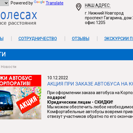
Powered by
Translate
НАШ АДРЕС:
г. Нижний Новгород
проспект Гагарина, дом 
офис 1205
ТЫ
СОТРУДНИЧЕСТВО
ОТЗЫВЫ
ЭКСКУРСИИ П
ТИ
Новости
10.12.2022
АКЦИЯ ПРИ ЗАКАЗЕ АВТОБУСА НА К
При оформлении заказа автобуса на Корпо
подарок
!
Юридическим лицам - СКИДКИ!
Мы можем обеспечить любое необходимое 
Комфортабельные автобусы вовремя привез
отвезут участников обратно по его оконча