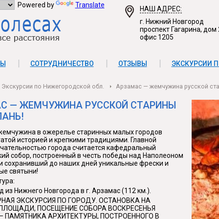
Powered by
Translate
НАШ АДРЕС:
г. Нижний Новгород
проспект Гагарина, дом 
офис 1205
ТЫ
СОТРУДНИЧЕСТВО
ОТЗЫВЫ
ЭКСКУРСИИ П
Экскурсии по Нижегородской обл.
Арзамас — жемчужина русской ст
С — ЖЕМЧУЖИНА РУССКОЙ СТАРИНЫ
ЛАНЬ!
жемчужина в ожерелье старинных малых городов
гатой историей и крепкими традициями. Главной
чательностью города считается кафедральный
ий собор, построенный в честь победы над Наполеоном
 и сохранивший до наших дней уникальные фрески и
ые святыни!
ура:
д из Нижнего Новгорода в г. Арзамас (112 км.).
РНАЯ ЭКСКУРСИЯ ПО ГОРОДУ. ОСТАНОВКА НА
ПЛОЩАДИ, ПОСЕЩЕНИЕ СОБОРА ВОСКРЕСЕНЬЯ
— ПАМЯТНИКА АРХИТЕКТУРЫ, ПОСТРОЕННОГО В