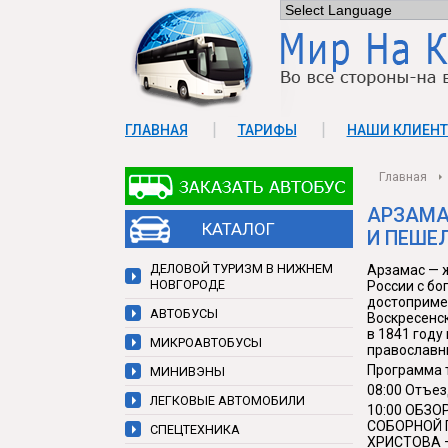
ГЛАВНАЯ
ТАРИФЫ
НАШИ КЛИЕН
Главная
КОНТАКТЫ
АРЗАМА
КАТАЛОГ
И ПЕШЕ
ДЕЛОВОЙ ТУРИЗМ В НИЖНЕМ
Арзамас — 
НОВГОРОДЕ
России с бо
достоприме
АВТОБУСЫ
Воскресенск
в 1841 году
МИКРОАВТОБУСЫ
православн
Программа т
МИНИВЭНЫ
08:00 Отъез
ЛЕГКОВЫЕ АВТОМОБИЛИ
10:00 ОБЗО
СОБОРНОЙ 
СПЕЦТЕХНИКА
ХРИСТОВА 