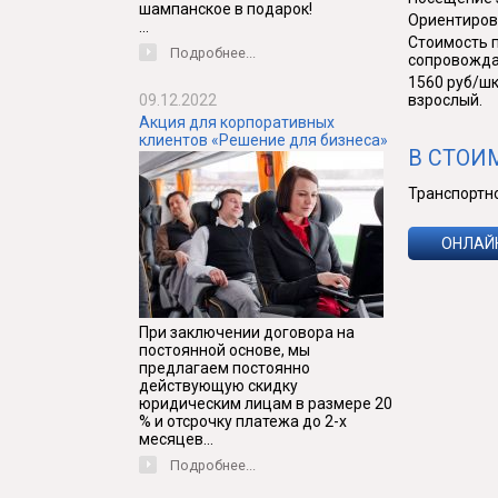
шампанское в подарок!
Ориентирово
...
Стоимость п
Подробнее...
сопровожда
1560 руб/шк
09.12.2022
взрослый.
Акция для корпоративных
клиентов «Решение для бизнеса»
В СТОИ
Транспортн
ОНЛАЙ
При заключении договора на
постоянной основе, мы
предлагаем постоянно
действующую скидку
юридическим лицам в размере 20
% и отсрочку платежа до 2-х
месяцев...
Подробнее...