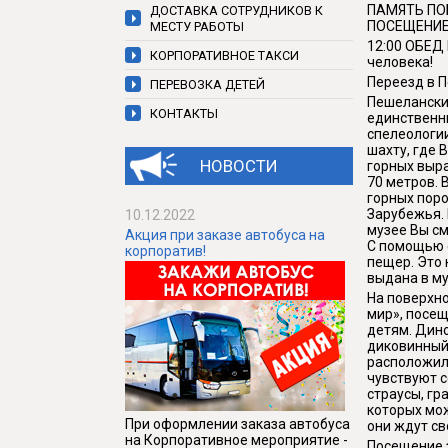
ПАМЯТЬ ПО
ДОСТАВКА СОТРУДНИКОВ К
ПОСЕЩЕНИЕ
МЕСТУ РАБОТЫ
12:00 ОБЕД
КОРПОРАТИВНОЕ ТАКСИ
человека!
Переезд в 
ПЕРЕВОЗКА ДЕТЕЙ
Пешеланский
КОНТАКТЫ
единственны
спелеологии
шахту, где 
НОВОСТИ
горных выра
70 метров. 
горных поро
Зарубежья. 
10.12.2022
музее Вы см
Акция при заказе автобуса на
С помощью с
корпоратив!
пещер. Это 
выдана в му
На поверхн
мир», посещ
детям. Дин
диковинный 
расположилс
чувствуют 
страусы, гр
которых мож
При оформлении заказа автобуса
они ждут св
на Корпоративное мероприятие -
Посещение 