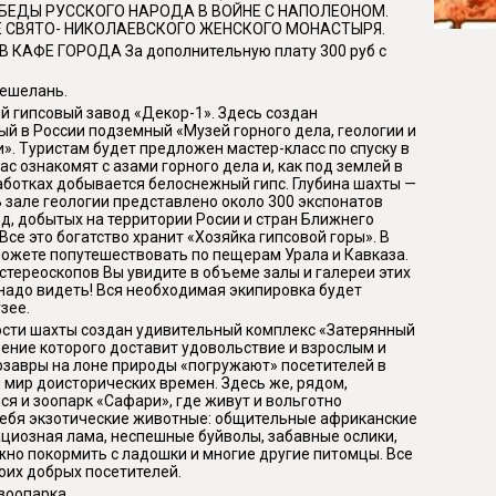
БЕДЫ РУССКОГО НАРОДА В ВОЙНЕ С НАПОЛЕОНОМ.
 СВЯТО- НИКОЛАЕВСКОГО ЖЕНСКОГО МОНАСТЫРЯ.
 В КАФЕ ГОРОДА За дополнительную плату 300 руб с
Пешелань.
 гипсовый завод «Декор-1». Здесь создан
й в России подземный «Музей горного дела, геологии и
». Туристам будет предложен мастер-класс по спуску в
Вас ознакомят с азами горного дела и, как под землей в
ботках добывается белоснежный гипс. Глубина шахты —
В зале геологии представлено около 300 экспонатов
д, добытых на территории Росии и стран Ближнего
Все это богатство хранит «Хозяйка гипсовой горы». В
ожете попутешествовать по пещерам Урала и Кавказа.
тереоскопов Вы увидите в объеме залы и галереи этих
надо видеть! Вся необходимая экипировка будет
зее.
ости шахты создан удивительный комплекс «Затерянный
ение которого доставит удовольствие и взрослым и
озавры на лоне природы «погружают» посетителей в
мир доисторических времен. Здесь же, рядом,
я и зоопарк «Сафари», где живут и вольготно
себя экзотические животные: общительные африканские
ациозная лама, неспешные буйволы, забавные ослики,
но покормить с ладошки и многие другие питомцы. Все
оих добрых посетителей.
зоопарка.